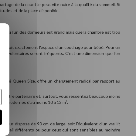
rtage de la couette peut vite nuire à la qualité du sommeil. Si
itudes et de la place disponible.
ble si l'un des dormeurs est grand mais que la chambre est trop
nne, soit exactement l'espace d'un couchage pour bébé. Pour un
s involontaires seront fréquents. C'est une dimension que l'on
pelé Queen Size, offre un changement radical par rapport au
it.
r votre partenaire et, surtout, vous ressentez beaucoup moins
mbres modernes d'au moins 10 à 12 m².
meur dispose de 90 cm de large, soit l'équivalent d'un vrai lit
 sommeil différents ou pour ceux qui sont sensibles au moindre