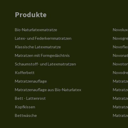
Produkte
Bio-Naturlatexmatratze
Novolux
Latex- und Federkernmatratzen
Novogre
Klassische Latexmatratze
Novofle
Matratzen mit Formgedächtnis
Novonat
Schaumstoff- und Latexmatratzen
Novoton
Kofferbett
Novodre
Matratzenauflage
Matratz
Matratzenauflage aus Bio-Naturlatex
Matratz
Bett - Lattenrost
Matratz
Kopfkissen
Matratz
Bettwäsche
Matratz