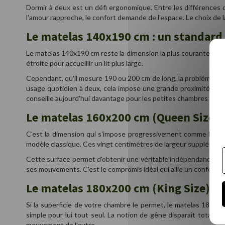
Dormir à deux est un défi ergonomique. Entre les différences d
l'amour rapproche, le confort demande de l'espace. Le choix de la
Le matelas 140x190 cm : un standard 
Le matelas 140x190 cm reste la dimension la plus courante en F
étroite pour accueillir un lit plus large.
Cependant, qu'il mesure 190 ou 200 cm de long, la problématiq
usage quotidien à deux, cela impose une grande proximité. Si 
conseille aujourd'hui davantage pour les petites chambres où 
Le matelas 160x200 cm (Queen Size) : 
C'est la dimension qui s'impose progressivement comme le n
modèle classique. Ces vingt centimètres de largeur supplémenta
Cette surface permet d'obtenir une véritable indépendance de
ses mouvements. C'est le compromis idéal qui allie un confort d
Le matelas 180x200 cm (King Size) : 
Si la superficie de votre chambre le permet, le matelas 180x20
simple pour lui tout seul. La notion de gêne disparaît totale
mouvement de l'autre.