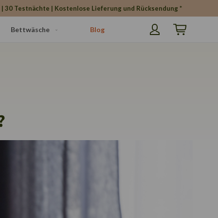
h | 30 Testnächte | Kostenlose Lieferung und Rücksendung *
Bettwäsche
Blog
Mein Warenko
?