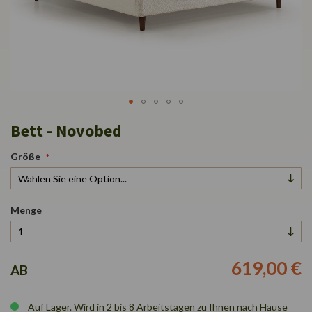
Zum
Bett - Novobed
Anfang
der
Größe
Bildgalerie
springen
Menge
619,00 €
AB
Auf Lager. Wird in 2 bis 8 Arbeitstagen zu Ihnen nach Hause