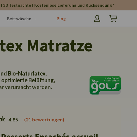
h | 30 Testnächte | Kostenlose Lieferung und Rücksendung *
Bettwäsche
Blog
Mein Warenko
tex Matratze
nd Bio-Naturlatex
,
e
optimierte Belüftung,
er verursacht werden.
4.85
(21 bewertungen)
 Ressorts Ensachés accueil