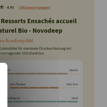
4.95
(24 bewertungen)
 Ressorts Ensachés accueil
aturel Bio - Novodeep
es Komfortgefühl
Latexdicke für maximale Druckentlastung bei
ervorragender Stützfunktion.
Hart
Weich
Sehr flexibel
Sehr fest
ung
Grundlegend
Ideal