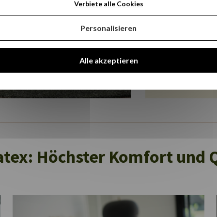
Verbiete alle Cookies
Matratzenhö
Personalisieren
Ab
Alle akzeptieren
Entdecken
atex: Höchster Komfort und Q