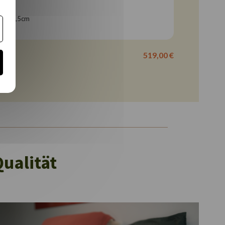
he 28,5cm
519,00 €
ualität