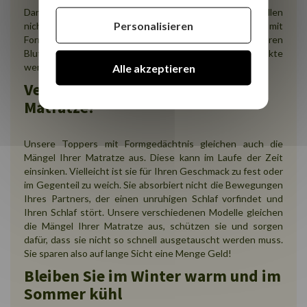
Dank ihrer Hauptfunktion ist es, als ob Ihre Druckstellen
Personalisieren
nicht mehr existieren würden! Unsere Toppers mit
Formgedächtnis tragen auch zu einer besseren
Blutzirkulation bei. Kurzum, die hier angebotenen Produkte
werden sich sehr gut um Ihren Körper kümmern!
Alle akzeptieren
Vergessen Sie die Mängel Ihrer
Matratze!
Unsere Toppers mit Formgedächtnis gleichen auch die
Mängel Ihrer Matratze aus. Diese kann im Laufe der Zeit
einsinken. Vielleicht ist sie für Ihren Geschmack zu fest oder
im Gegenteil zu weich. Sie absorbiert nicht die Bewegungen
Ihres Partners, der einen unruhigen Schlaf vorfindet und
Ihren Schlaf stört. Unsere verschiedenen Modelle gleichen
die Mängel Ihrer Matratze aus, schützen sie und sorgen
dafür, dass sie nicht so schnell ausgetauscht werden muss.
Sie sparen also auf lange Sicht eine Menge Geld!
Bleiben Sie im Winter warm und im
Sommer kühl