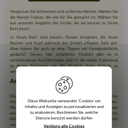
Vergessen Sie Schmerzen und schlechte Nächte. Wählen Sie
die Novoly-Topper, die wie für Sie gemacht ist. Wählen Sie
aus unserem Angebot die Größe, die am besten zu Ihrem
Bett passt.
In Ihrem Bett sind bereits Kissen integriert, die Ihren
Nacken und Kopf während des Schlafs pflegen. Sehr gut.
Aber haben Sie auch an eine Topper mit Formgedächtnis
gedacht? Dieses hier erhältliche Produkt gibt es in
verschiedenen Ausführungen und ist die ideale Ergänzung
zu Ihrem Bettzeug, um die Qualität Ihres Schlafs zu
verbessern.
Achten Sie auf Ihren Körper!
Diese Toppers passen sich perfekt an die Kurven Ihres
Diese Webseite verwendet 'Cookies' um
Körpers an. Sie lassen Sie Ihre wiederkehrenden Rücken-,
Inhalte und Anzeigen zu personalisieren und
Muskel- und Gelenkschmerzen vergessen. Sie werden Ihnen
zu analysieren. Bestimmen Sie, welche
eine ruhige Nacht bescheren, selbst wenn Ihre Schultern,
Dienste benutzt werden dürfen
Hüften oder Knie tagsüber etwas zu sehr beansprucht
wurden.
Verbiete alle Cookies