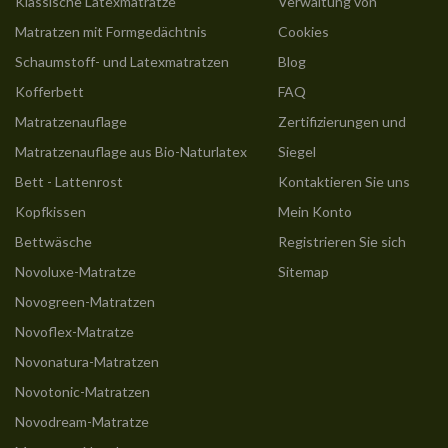
Klassische Latexmatratze
Verwaltung von
Matratzen mit Formgedächtnis
Cookies
Schaumstoff- und Latexmatratzen
Blog
Kofferbett
FAQ
Matratzenauflage
Zertifizierungen und
Matratzenauflage aus Bio-Naturlatex
Siegel
Bett - Lattenrost
Kontaktieren Sie uns
Kopfkissen
Mein Konto
Bettwäsche
Registrieren Sie sich
Novoluxe-Matratze
Sitemap
Novogreen-Matratzen
Novoflex-Matratze
Novonatura-Matratzen
Novotonic-Matratzen
Novodream-Matratze