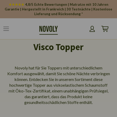
Cookie-Einstellungen
★★★★★
4,8/5 Echte Bewertungen | Matratze mit 10 Jahren
Garantie | Hergestellt in Frankreich | 30 Testnächte | Kostenlose
Lieferung und Rücksendung *
Mein War
Visco Topper
Novoly hat für Sie Toppers mit unterschiedlichem
Komfort ausgewählt, damit Sie schöne Nächte verbringen
können. Entdecken Sie in unserem Sortiment diese
hochwertige Topper aus viskoelastischem Schaumstoff
mit Öko-Tex-Zertifikat, einem unabhängigen Prüfsiegel,
das garantiert, dass das Produkt keine
gesundheitsschädlichen Stoffe enthält.