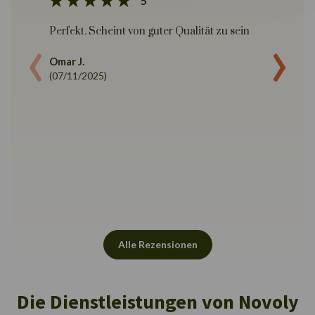
5
‹
›
Perfekt. Scheint von guter Qualität zu sein
Das Kas
aufzuba
Omar J.
ein Mö
(07/11/2025)
waren n
kleinen
Metalls
falsch
Mal wer
befolge
ist sch
Farbe e
Website
der Kof
Es ist w
Alle Rezensionen
sehr zu
Novoly
Thu H.
Die Dienstleistungen von Novoly
(05/11/