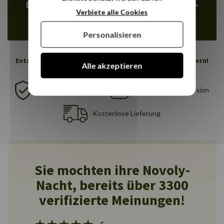
Erleichtern Sie Ihre Einkäufe mit der 4-
Verbiete alle Cookies
mal zinsfreien Zahlung über PayPal
Personalisieren
Entspannen Sie sich tief, Novoly wird sich um Sie kümmern!
Alle akzeptieren
5-Jahres-Garantie
30-Nächte-Testversion
Kostenlose Lieferung
Sie mochten ihre Novoly-
Nacht, bereits über 3300
verifizierte Meinungen!