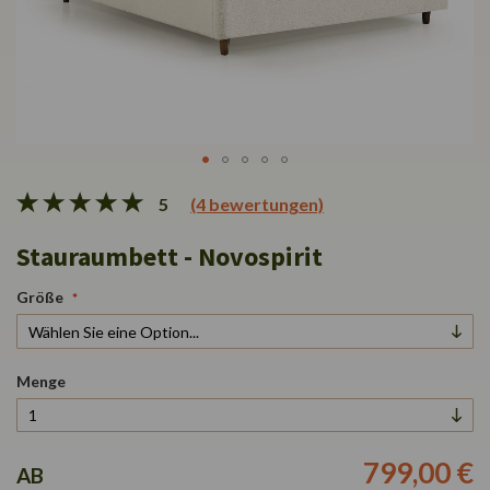
Zum
5
(4 bewertungen)
Anfang
der
Stauraumbett - Novospirit
Bildgalerie
springen
Größe
Menge
799,00 €
AB