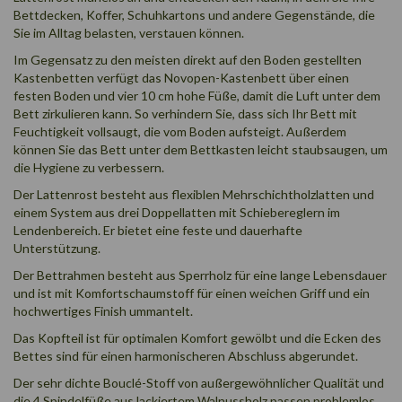
Bettdecken, Koffer, Schuhkartons und andere Gegenstände, die
Sie im Alltag belasten, verstauen können.
Im Gegensatz zu den meisten direkt auf den Boden gestellten
Kastenbetten verfügt das Novopen-Kastenbett über einen
festen Boden und vier 10 cm hohe Füße, damit die Luft unter dem
Bett zirkulieren kann. So verhindern Sie, dass sich Ihr Bett mit
Feuchtigkeit vollsaugt, die vom Boden aufsteigt. Außerdem
können Sie das Bett unter dem Bettkasten leicht staubsaugen, um
die Hygiene zu verbessern.
Der Lattenrost besteht aus flexiblen Mehrschichtholzlatten und
einem System aus drei Doppellatten mit Schiebereglern im
Lendenbereich. Er bietet eine feste und dauerhafte
Unterstützung.
Der Bettrahmen besteht aus Sperrholz für eine lange Lebensdauer
und ist mit Komfortschaumstoff für einen weichen Griff und ein
hochwertiges Finish ummantelt.
Das Kopfteil ist für optimalen Komfort gewölbt und die Ecken des
Bettes sind für einen harmonischeren Abschluss abgerundet.
Der sehr dichte Bouclé-Stoff von außergewöhnlicher Qualität und
die 4 Spindelfüße aus lackiertem Walnussholz passen problemlos