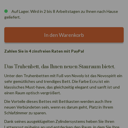
Auf Lager. Wird in 2 bis 8 Arbeitstagen zu Ihnen nach Hause
geliefert.
In den Warenkorb
Zahlen Sie in 4 zinsfreien Raten mit PayPal
Das Truhenbett, das Ihnen neuen Stauraum bietet.
Unter den
Truhenbetten mit Fuß
von Novoly ist das Novospirit ein
sehr gemütliches und trendiges Bett. Die Farbe Ecru ist ein
klassisches Must-have, das gleichzeitig elegant und sanft ist und
einen Raum optisch vergrößert.
Die Vorteile dieses Bettes mit Bettkasten werden auch Ihre
neuen Verbündeten sein, wenn es darum geht, Platz in Ihrem
Schlafzimmer zu sparen.
Dank seines ausgeklügelten Zylindersystems heben Sie Ihren
Lattenrost mühelos an und entdecken den Raum, in dem Sie Ihre