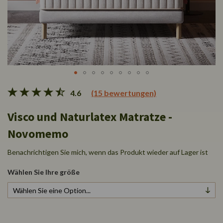
Zum
4.6
(15 bewertungen)
Anfang
der
Visco und Naturlatex Matratze -
Bildgalerie
springen
Novomemo
Benachrichtigen Sie mich, wenn das Produkt wieder auf Lager ist
Wählen Sie Ihre größe