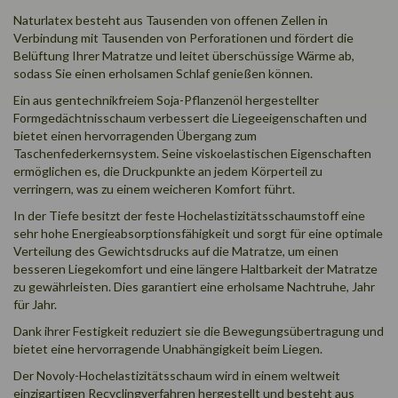
Naturlatex besteht aus Tausenden von offenen Zellen in
Verbindung mit Tausenden von Perforationen und fördert die
Belüftung Ihrer Matratze und leitet überschüssige Wärme ab,
sodass Sie einen erholsamen Schlaf genießen können.
Ein aus gentechnikfreiem Soja-Pflanzenöl hergestellter
Formgedächtnisschaum verbessert die Liegeeigenschaften und
bietet einen hervorragenden Übergang zum
Taschenfederkernsystem. Seine viskoelastischen Eigenschaften
ermöglichen es, die Druckpunkte an jedem Körperteil zu
verringern, was zu einem weicheren Komfort führt.
In der Tiefe besitzt der feste Hochelastizitätsschaumstoff eine
sehr hohe Energieabsorptionsfähigkeit und sorgt für eine optimale
Verteilung des Gewichtsdrucks auf die Matratze, um einen
besseren Liegekomfort und eine längere Haltbarkeit der Matratze
zu gewährleisten. Dies garantiert eine erholsame Nachtruhe, Jahr
für Jahr.
Dank ihrer Festigkeit reduziert sie die Bewegungsübertragung und
bietet eine hervorragende Unabhängigkeit beim Liegen.
Der Novoly-Hochelastizitätsschaum wird in einem weltweit
einzigartigen Recyclingverfahren hergestellt und besteht aus