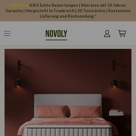
Cookie-Einstellungen
★★★★★
4,8/5 Echte Bewertungen | Matratze mit 10 Jahren
Garantie | Hergestellt in Frankreich | 30 Testnächte | Kostenlose
Lieferung und Rücksendung *
Mein War
Zum
Ende
der
Bildgalerie
springen