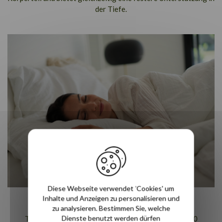
der Tiefe.
Diese Webseite verwendet 'Cookies' um
Inhalte und Anzeigen zu personalisieren und
Leitet übermäßige Wärme ab
zu analysieren. Bestimmen Sie, welche
Dienste benutzt werden dürfen
Tausende von offenen Zellen in Verbindung mit 9000