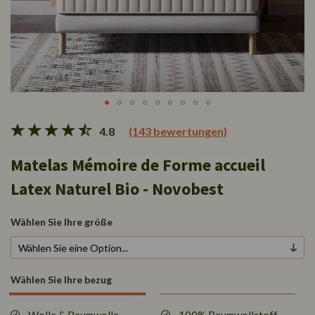
Zum
4.8
(143 bewertungen)
Anfang
der
Matelas Mémoire de Forme accueil
Bildgalerie
springen
Latex Naturel Bio - Novobest
Wählen Sie Ihre größe
Wählen Sie Ihre bezug